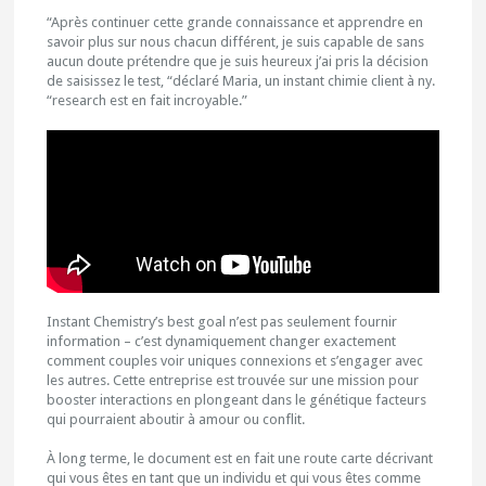
“Après continuer cette grande connaissance et apprendre en
savoir plus sur nous chacun différent, je suis capable de sans
aucun doute prétendre que je suis heureux j’ai pris la décision
de saisissez le test, “déclaré Maria, un instant chimie client à ny.
“research est en fait incroyable.”
Instant Chemistry’s best goal n’est pas seulement fournir
information – c’est dynamiquement changer exactement
comment couples voir uniques connexions et s’engager avec
les autres. Cette entreprise est trouvée sur une mission pour
booster interactions en plongeant dans le génétique facteurs
qui pourraient aboutir à amour ou conflit.
À long terme, le document est en fait une route carte décrivant
qui vous êtes en tant que un individu et qui vous êtes comme