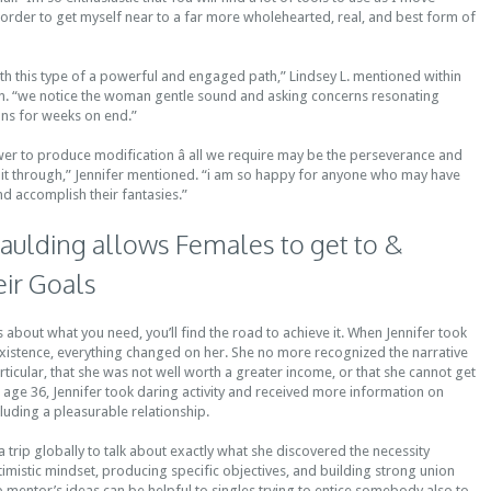
 order to get myself near to a far more wholehearted, real, and best form of
th this type of a powerful and engaged path,” Lindsey L. mentioned within
. “we notice the woman gentle sound and asking concerns resonating
ns for weeks on end.”
er to produce modification â all we require may be the perseverance and
t through,” Jennifer mentioned. “i am so happy for anyone who may have
nd accomplish their fantasies.”
paulding allows Females to get to &
ir Goals
about what you need, you’ll find the road to achieve it. When Jennifer took
existence, everything changed on her. She no more recognized the narrative
rticular, that she was not well worth a greater income, or that she cannot get
 age 36, Jennifer took daring activity and received more information on
cluding a pleasurable relationship.
a trip globally to talk about exactly what she discovered the necessity
imistic mindset, producing specific objectives, and building strong union
ip mentor’s ideas can be helpful to singles trying to entice somebody also to