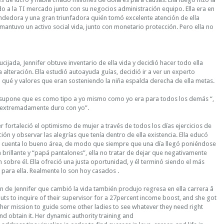
o a la TI mercado junto con su negocios administración equipo. Ella era en
dedora y una gran triunfadora quién tomó excelente atención de ella
, mantuvo un activo social vida, junto con monetario protección. Pero ella no
ucijada, Jennifer obtuve inventario de ella vida y decidió hacer todo ella
alteración. Ella estudió autoayuda guías, decidió ir a ver un experto
ó qué y valores que eran sosteniendo la niña espalda derecha de ella metas.
 supone que es como tipo a yo mismo como yo era para todos los demás “,
a extremadamente duro con yo”.
r fortaleció el optimismo de mujer a través de todos los días ejercicios de
ión y observar las alegrías que tenía dentro de ella existencia. Ella educó
 cuenta lo bueno área, de modo que siempre que una día llegó poniéndose
brillante y “papá pantalones”, ella no tratar de dejar que negativamente
 sobre él. Ella ofreció una justa oportunidad, y él terminó siendo el más
ara ella. Realmente lo son hoy casados ​​.
n de Jennifer que cambió la vida también produjo regresa en ella carrera â
ts to inquire of their supervisor for a 27percent income boost, and she got
 her mission to guide some other ladies to see whatever they need right
nd obtain it. Her dynamic authority training and