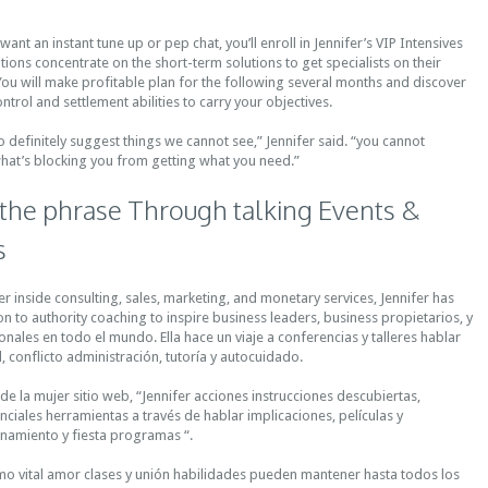
ant an instant tune up or pep chat, you’ll enroll in Jennifer’s VIP Intensives
tions concentrate on the short-term solutions to get specialists on their
ou will make profitable plan for the following several months and discover
ntrol and settlement abilities to carry your objectives.
to definitely suggest things we cannot see,” Jennifer said. “you cannot
what’s blocking you from getting what you need.”
the phrase Through talking Events &
s
er inside consulting, sales, marketing, and monetary services, Jennifer has
on to authority coaching to inspire business leaders, business propietarios, y
onales en todo el mundo. Ella hace un viaje a conferencias y talleres hablar
 conflicto administración, tutoría y autocuidado.
de la mujer sitio web, “Jennifer acciones instrucciones descubiertas,
ciales herramientas a través de hablar implicaciones, películas y
namiento y fiesta programas “.
ómo vital amor clases y unión habilidades pueden mantener hasta todos los