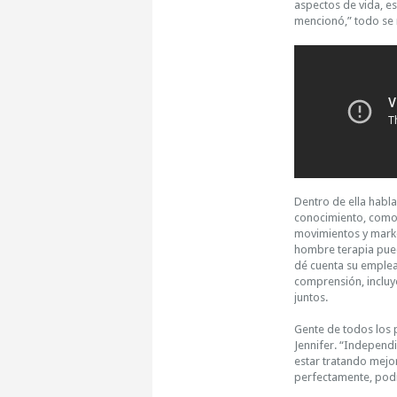
aspectos de vida, es
mencionó,” todo se r
Dentro de ella habla
conocimiento, como 
movimientos y marke
hombre terapia pue
dé cuenta su emplea
comprensión, incluye
juntos.
Gente de todos los 
Jennifer. “Independi
estar tratando mejo
perfectamente, podr