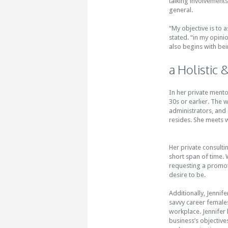
talking involvements 
general.
“My objective is to a
stated. “in my opini
also begins with be
a Holistic
In her private mento
30s or earlier. The
administrators, and
resides. She meets 
Her private consulti
short span of time.
requesting a promoti
desire to be.
Additionally, Jenni
savvy career female
workplace. Jennifer 
business’s objective