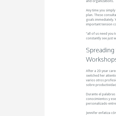
and organizations.
Any time you simply w
plan. These consulta
goals immediately. Y
important tension co
“all of us need you 
constantly see just 
Spreading 
Workshop
After a 20-year care
switched her attenti
varios otros profesi
sobre productividad,
Durante el palabras 
conocimientos y esen
personalizado entre
Jennifer enfatiza c