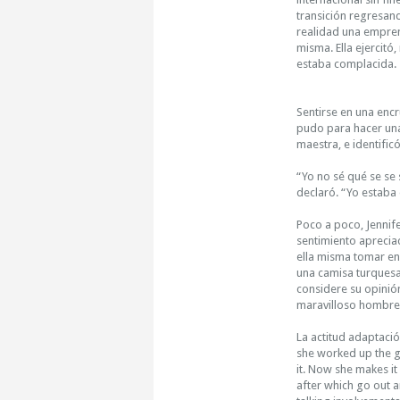
transición regresand
realidad una empren
misma. Ella ejercitó
estaba complacida.
Sentirse en una encr
pudo para hacer una 
maestra, e identific
“Yo no sé qué se se
declaró. “Yo estab
Poco a poco, Jennife
sentimiento apreciac
ella misma tomar en
una camisa turquesa 
considere su opinión
maravilloso hombre p
La actitud adaptació
she worked up the gu
it. Now she makes it
after which go out a