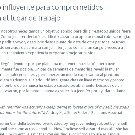
 influyente para comprometidos
 el lugar de trabajo
 nosotros necesitamos un objetivo sonido para dirigir estados unidos fuera
. Como Jennifer declaró, es difícil realizar tu propio personal cabeza cirugía.
 pedir apoyo y descubrir desde punto de vista de otra persona. Muchas
e servicios de consulta con Jennifer junto con ella sin cargo 5 veces a a
 entrenamiento experiencia preparado mejorar su vida.
 llegó a Jennifer porque planeaba mantener una relación pero tuve
lmente fue posible. Un par de semanas de mentoring reveló la mujer
ra establecer límites y permanecer sin miedo expresar no al principio
diera su tiempo. Ella adquirió inteligente citas en línea métodos y pronto
te hombre quién nunca ha estado casado posiblemente. Después de un
 se casaron, por lo tanto el dama agradeció a Jennifer por ayudar la dama
th Jennifer was actually a-deep diving to locate more of my self, my goals,
irations for the future.”
â Audrey K., a State/Federal Relations Associate
uren Ciandella believed overloaded by negative feelings about by herself
until she came across Jennifer. “Now I believe self assured overall,” she had
ial. “Im so enthusiastic that You will find a lot of tools to use as I move