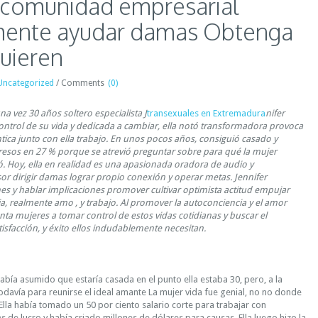
l comunidad empresarial
ente ayudar damas Obtenga
quieren
Uncategorized
/
Comments
(0)
na vez 30 años soltero especialista J
transexuales en Extremadura
nifer
ntrol de su vida y dedicada a cambiar, ella notó transformadora provoca
tica junto con ella trabajo. En unos pocos años, consiguió casado y
esos en 27 % porque se atrevió preguntar sobre para qué la mujer
ió. Hoy, ella en realidad es una apasionada oradora de audio y
or dirigir damas lograr propio conexión y operar metas. Jennifer
es y hablar implicaciones promover cultivar optimista actitud empujar
ria, realmente amo , y trabajo. Al promover la autoconciencia y el amor
enta mujeres a tomar control de estos vidas cotidianas y buscar el
isfacción, y éxito ellos indudablemente necesitan.
abía asumido que estaría casada en el punto ella estaba 30, pero, a la
todavía para reunirse el ideal amante La mujer vida fue genial, no no donde
 Ella había tomado un 50 por ciento salario corte para trabajar con
nes de lucro y había criado millones de dólares para causas. Ella luego hizo la