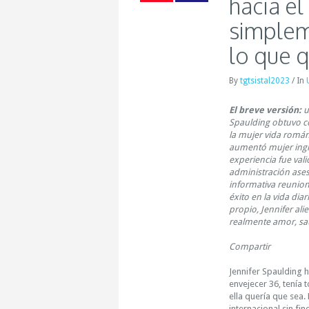
hacia e
simplem
lo que 
By
tgtsistal2023
/
In
El breve versión:
u
Spaulding obtuvo co
la mujer vida román
aumentó mujer ingr
experiencia fue val
administración ases
informativa reunion
éxito en la vida dia
propio, Jennifer ali
realmente amor, sat
Compartir
Jennifer Spaulding h
envejecer 36, tenía 
ella quería que sea.
internacional sin fi