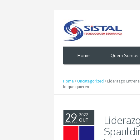
Home
Quem Somos
Home
/
Uncategorized
/
Liderazgo Entrena
lo que quieren
29
2022
Lideraz
OUT
Spauldin