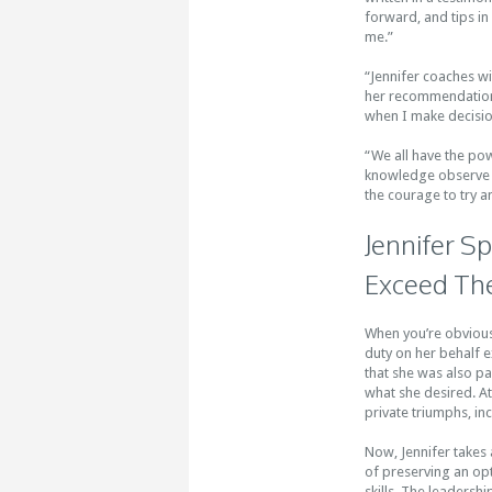
forward, and tips in
me.”
“Jennifer coaches wi
her recommendation
when I make decisio
“We all have the pow
knowledge observe i
the courage to try a
Jennifer S
Exceed The
When you’re obvious 
duty on her behalf 
that she was also pa
what she desired. At
private triumphs, in
Now, Jennifer takes 
of preserving an opt
skills. The leadersh