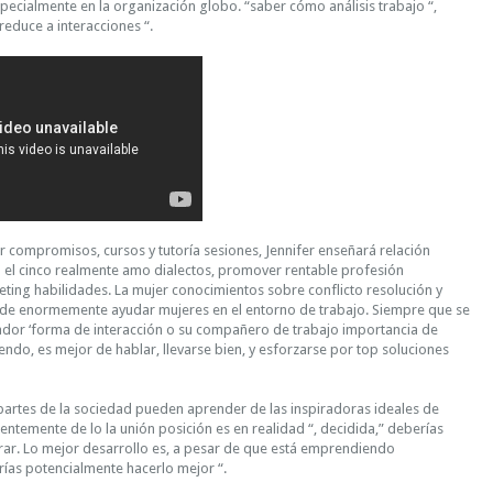
pecialmente en la organización globo. “saber cómo análisis trabajo “,
educe a interacciones “.
r compromisos, cursos y tutoría sesiones, Jennifer enseñará relación
el cinco realmente amo dialectos, promover rentable profesión
ting habilidades. La mujer conocimientos sobre conflicto resolución y
de enormemente ayudar mujeres en el entorno de trabajo. Siempre que se
dor ‘forma de interacción o su compañero de trabajo importancia de
ndo, es mejor de hablar, llevarse bien, y esforzarse por top soluciones
partes de la sociedad pueden aprender de las inspiradoras ideales de
entemente de lo la unión posición es en realidad “, decidida,” deberías
rar. Lo mejor desarrollo es, a pesar de que está emprendiendo
ías potencialmente hacerlo mejor “.