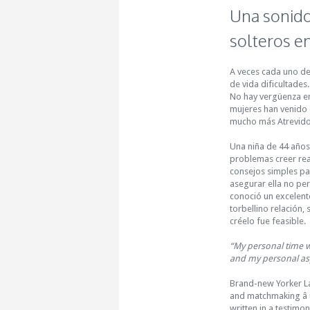
Una sonido
solteros en
A veces cada uno de
de vida dificultades
No hay vergüenza en
mujeres han venido d
mucho más Atrevido
Una niña de 44 años
problemas creer rea
consejos simples pa
asegurar ella no per
conoció un excelen
torbellino relación,
créelo fue feasible.
“My personal time wi
and my personal asp
Brand-new Yorker La
and matchmaking â 
written in a testimon