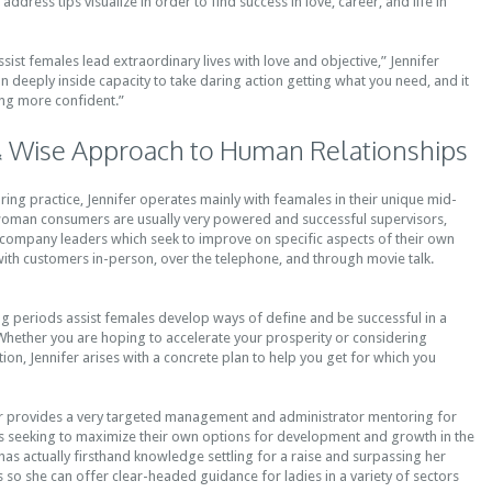
address tips visualize in order to find success in love, career, and life in
ssist females lead extraordinary lives with love and objective,” Jennifer
on deeply inside capacity to take daring action getting what you need, and it
ing more confident.”
 & Wise Approach to Human Relationships
ring practice, Jennifer operates mainly with feamales in their unique mid-
 woman consumers are usually very powered and successful supervisors,
 company leaders which seek to improve on specific aspects of their own
with customers in-person, over the telephone, and through movie talk.
ng periods assist females develop ways of define and be successful in a
 Whether you are hoping to accelerate your prosperity or considering
on, Jennifer arises with a concrete plan to help you get for which you
fer provides a very targeted management and administrator mentoring for
s seeking to maximize their own options for development and growth in the
has actually firsthand knowledge settling for a raise and surpassing her
s so she can offer clear-headed guidance for ladies in a variety of sectors