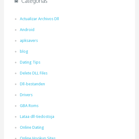
Categorias
Actualizar Archivos Dll
Android
apksavers
blog
Dating Tips
Delete DLL Files
Dll-bestanden
Drivers
GBA Roms
Lataa dll-tiedostoja
Online Dating
Online Hookup Sites