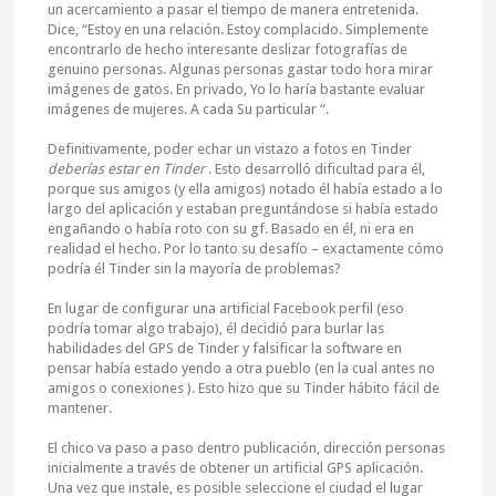
un acercamiento a pasar el tiempo de manera entretenida.
Dice, “Estoy en una relación. Estoy complacido. Simplemente
encontrarlo de hecho interesante deslizar fotografías de
genuino personas. Algunas personas gastar todo hora mirar
imágenes de gatos. En privado, Yo lo haría bastante evaluar
imágenes de mujeres. A cada Su particular “.
Definitivamente, poder echar un vistazo a fotos en Tinder
deberías estar en Tinder
. Esto desarrolló dificultad para él,
porque sus amigos (y ella amigos) notado él había estado a lo
largo del aplicación y estaban preguntándose si había estado
engañando o había roto con su gf. Basado en él, ni era en
realidad el hecho. Por lo tanto su desafío – exactamente cómo
podría él Tinder sin la mayoría de problemas?
En lugar de configurar una artificial Facebook perfil (eso
podría tomar algo trabajo), él decidió para burlar las
habilidades del GPS de Tinder y falsificar la software en
pensar había estado yendo a otra pueblo (en la cual antes no
amigos o conexiones ). Esto hizo que su Tinder hábito fácil de
mantener.
El chico va paso a paso dentro publicación, dirección personas
inicialmente a través de obtener un artificial GPS aplicación.
Una vez que instale, es posible seleccione el ciudad el lugar