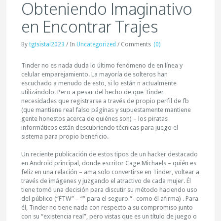
Obteniendo Imaginativo
en Encontrar Trajes
By
tgtsistal2023
/
In
Uncategorized
/
Comments
(0)
Tinder no es nada duda lo último fenómeno de en línea y
celular emparejamiento. La mayoría de solteros han
escuchado a menudo de esto, si lo están n actualmente
utilizándolo. Pero a pesar del hecho de que Tinder
necesidades que registrarse a través de propio perfil de fb
(que mantiene real falso páginas y supuestamente mantiene
gente honestos acerca de quiénes son) – los piratas
informáticos están descubriendo técnicas para juego el
sistema para propio beneficio.
Un reciente publicación de estos tipos de un hacker destacado
en Android principal, donde escritor Cage Michaels – quién es
feliz en una relación – ama solo convertirse en Tinder, voltear a
través de imágenes y juzgando el atractivo de cada mujer. Él
tiene tomó una decisión para discutir su método haciendo uso
del público (“FTW” – “” para el seguro “- como él afirma) . Para
él, Tinder no tiene nada con respecto a su compromiso junto
con su “existencia real”, pero vistas que es un título de juego o